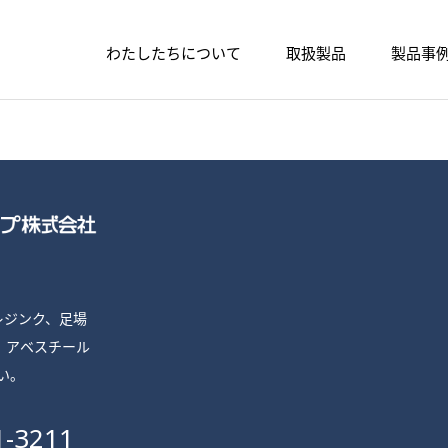
わたしたちについて
取扱製品
製品事
プレジンク、足場
、
アベスチール
い。
1-3211