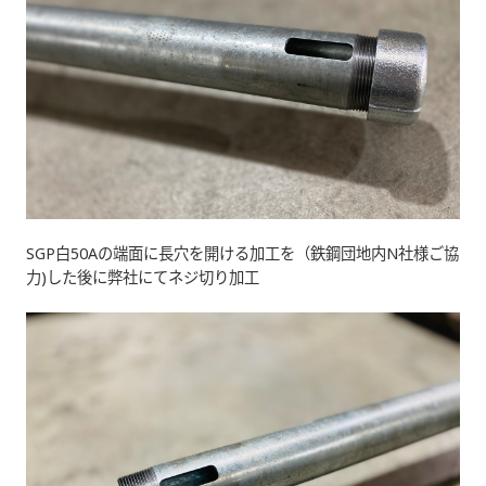
SGP白50Aの端面に長穴を開ける加工を（鉄鋼団地内N社様ご協
力)した後に弊社にてネジ切り加工