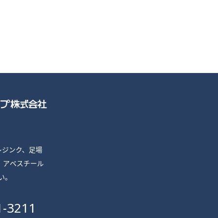
プレジンク、足場
、
アベスチール
い。
1-3211