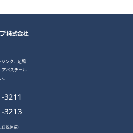
プレジンク、足場
、
アベスチール
い。
1-3211
1-3213
 （土日祝休業）